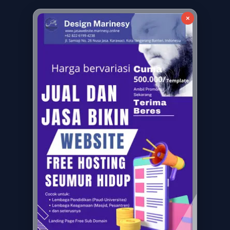
×
Terhubung Dengan Kami
Subulussalam, Aceh
marinesydesign@gmail.com
Metode Pembayaran Aman: